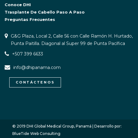
Conoce DHI
Trasplante De Cabello Paso A Paso
Preguntas Frecuentes
G&G Plaza, Local 2, Calle 56 con Calle Ramón H. Hurtado,
Punta Paitilla. Diagonal al Super 99 de Punta Pacífica
+507 399 6633
info@dhipanama.com
CONTÁCTENOS
WhatsApp / Let's Talk
Open
chaty
© 2019 DHI Global Medical Group, Panamá | Desarrollo por:
BlueTide Web Consulting