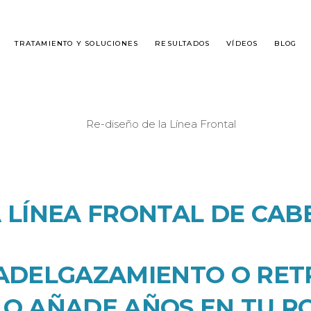
TRATAMIENTO Y SOLUCIONES
RESULTADOS
VÍDEOS
BLOG
É ES DHI?
ALOPECIA MASCULINA
SPLANTE DE CABELLO
ALOPECIA FEMENINA
A LÍNEA FRONTAL DE CA
GUNTAS FRECUENTES
 ADELGAZAMIENTO O RET
LO AÑADE AÑOS EN TU R