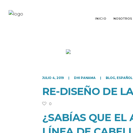
INICIO
NOSOTROS
TRASPLANTE CAPILAR
¿QU
JULIO 4, 2019
DHI PANAMA
BLOG
,
ESPAÑOL
RESTAURACIÓN DE BARBA
TRA
RE-DISEÑO DE L
RESTAURACIÓN DE CEJAS
PRE
MICROPIGMENTACIÓN
0
¿SABÍAS QUE EL
LÍNEA DE CABEL