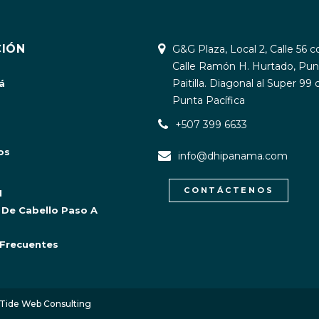
IÓN
G&G Plaza, Local 2, Calle 56 c
Calle Ramón H. Hurtado, Pun
Paitilla. Diagonal al Super 99 
á
Punta Pacífica
+507 399 6633
os
info@dhipanama.com
CONTÁCTENOS
I
 De Cabello Paso A
Frecuentes
Tide Web Consulting