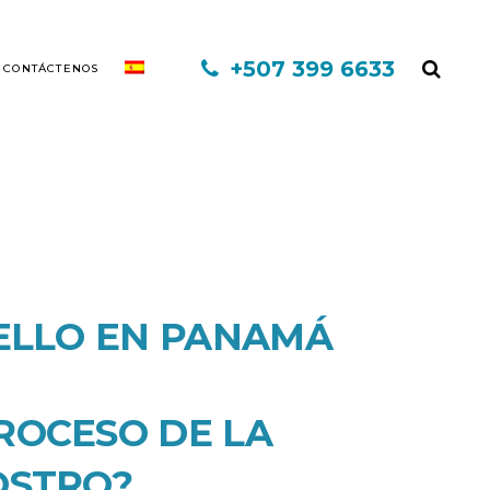
+507 399 6633
CONTÁCTENOS
EXO CAPILAR DHI
MINOXIDIL
BELLO EN PANAMÁ
FINASTERIDE
MESOTERAPIA
ROCESO DE LA
PLASMA RICO EN PLAQUETAS
TERAPIA INFORED
OSTRO?