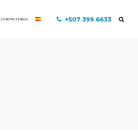
+507 399 6633
CONTÁCTENOS
EXO CAPILAR DHI
MINOXIDIL
FINASTERIDE
MESOTERAPIA
PLASMA RICO EN PLAQUETAS
TERAPIA INFORED