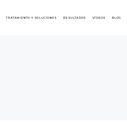
TRATAMIENTO Y SOLUCIONES
RESULTADOS
VÍDEOS
BLOG
É ES DHI?
ALOPECIA MASCULINA
SPLANTE DE CABELLO
ALOPECIA FEMENINA
GUNTAS FRECUENTES